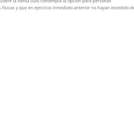
o Sobre la Renta (ISR) contempla la opción para personas
físicas y que en ejercicio inmediato anterior no hayan excedido d