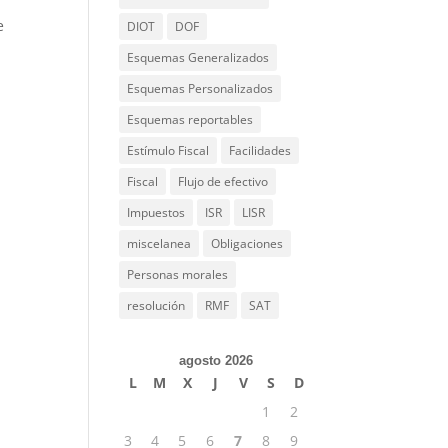
e
DIOT
DOF
Esquemas Generalizados
Esquemas Personalizados
Esquemas reportables
Estímulo Fiscal
Facilidades
Fiscal
Flujo de efectivo
Impuestos
ISR
LISR
miscelanea
Obligaciones
Personas morales
resolución
RMF
SAT
agosto 2026
L
M
X
J
V
S
D
1
2
3
4
5
6
7
8
9