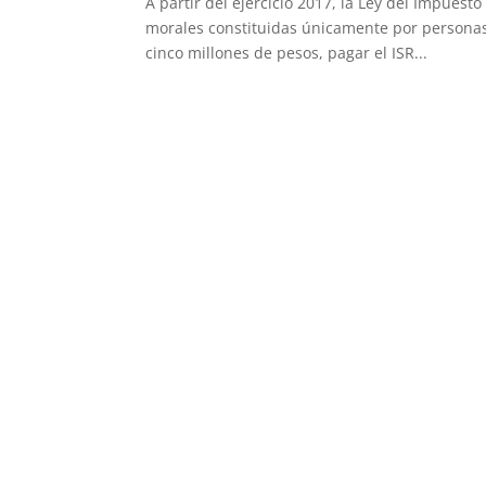
A partir del ejercicio 2017, la Ley del Impuest
morales constituidas únicamente por personas 
cinco millones de pesos, pagar el ISR...