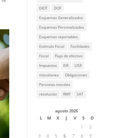
e se
DIOT
DOF
Esquemas Generalizados
Esquemas Personalizados
Esquemas reportables
Estímulo Fiscal
Facilidades
Fiscal
Flujo de efectivo
Impuestos
ISR
LISR
miscelanea
Obligaciones
Personas morales
resolución
RMF
SAT
agosto 2026
L
M
X
J
V
S
D
1
2
3
4
5
6
7
8
9